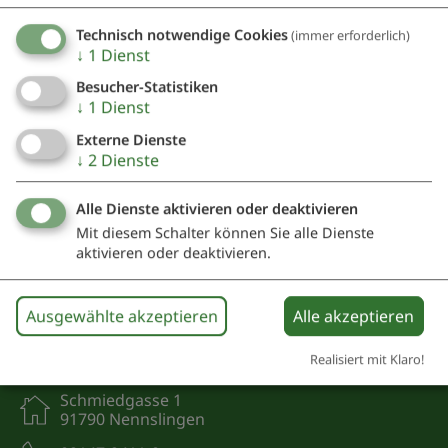
Ich habe die
Datenschutzerklärung gelesen
und
bin damit einverstanden.*
Technisch notwendige Cookies
(immer erforderlich)
↓
1
Dienst
*) Pflichtfeld
Besucher-Statistiken
Absenden
↓
1
Dienst
Externe Dienste
Eine Kopie dieser E-Mail wird an Ihre Adresse verschickt.
↓
2
Dienste
Alle Dienste aktivieren oder deaktivieren
Mit diesem Schalter können Sie alle Dienste
aktivieren oder deaktivieren.
Ausgewählte akzeptieren
Alle akzeptieren
Kontakt
Realisiert mit Klaro!
Schmiedgasse 1
91790 Nennslingen