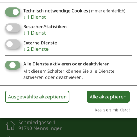
Ich habe die
Datenschutzerklärung gelesen
und
bin damit einverstanden.*
Technisch notwendige Cookies
(immer erforderlich)
↓
1
Dienst
*) Pflichtfeld
Besucher-Statistiken
Absenden
↓
1
Dienst
Externe Dienste
Eine Kopie dieser E-Mail wird an Ihre Adresse verschickt.
↓
2
Dienste
Alle Dienste aktivieren oder deaktivieren
Mit diesem Schalter können Sie alle Dienste
aktivieren oder deaktivieren.
Ausgewählte akzeptieren
Alle akzeptieren
Kontakt
Realisiert mit Klaro!
Schmiedgasse 1
91790 Nennslingen