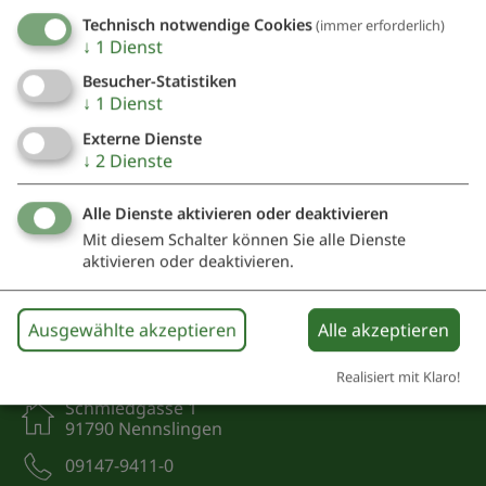
bin damit einverstanden.*
Technisch notwendige Cookies
(immer erforderlich)
↓
1
Dienst
*) Pflichtfeld
Absenden
Besucher-Statistiken
↓
1
Dienst
Eine Kopie dieser E-Mail wird an Ihre Adresse verschickt.
Externe Dienste
↓
2
Dienste
Alle Dienste aktivieren oder deaktivieren
Mit diesem Schalter können Sie alle Dienste
aktivieren oder deaktivieren.
Kontakt
Ausgewählte akzeptieren
Alle akzeptieren
Realisiert mit Klaro!
Schmiedgasse 1
91790 Nennslingen
09147-9411-0