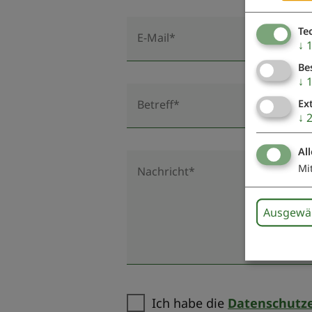
Te
E-Mail*
↓
Be
↓
Betreff*
Ex
↓
Al
Mi
Nachricht*
Ausgewäh
Ich habe die
Datenschutze