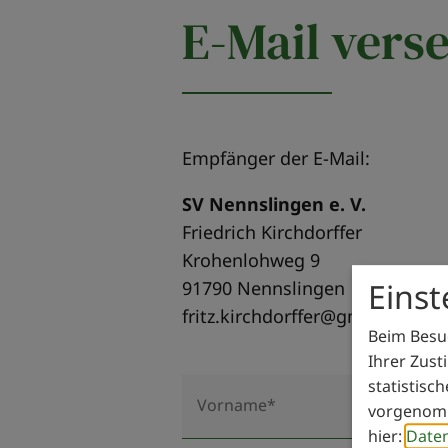
E-Mail vers
Empfänger der E-Mail:
SV Nennslingen e. V.
Friedrich Kirchdorffer
Krohenlohweg 9
Eins
91790 Nennslingen
fritz.kirchdorffer@gmail.com
Beim Besuc
Ihrer Zust
statistisc
Vorname*
vorgenomm
hier:
Date