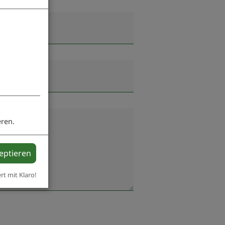
eren.
zeptieren
ert mit Klaro!