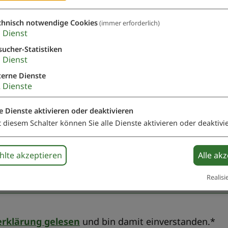
chnisch notwendige Cookies
(immer erforderlich)
1
Dienst
sucher-Statistiken
1
Dienst
terne Dienste
2
Dienste
le Dienste aktivieren oder deaktivieren
t diesem Schalter können Sie alle Dienste aktivieren oder deaktivi
lte akzeptieren
Alle ak
Realisi
rklärung gelesen
und bin damit einverstanden.*