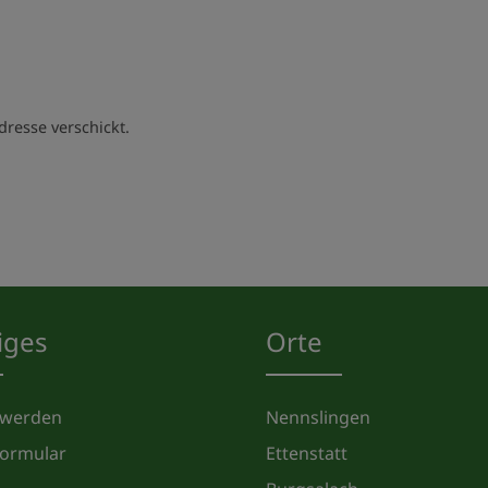
dresse verschickt.
iges
Orte
 werden
Nennslingen
formular
Ettenstatt