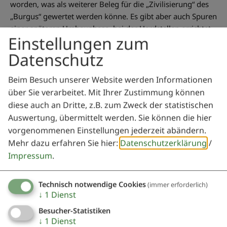
worden, was als weiterer Beleg für die „Zivilisierung“ des
„Burgus“ gewertet werden könne. Es gibt aber auch Spuren
einer späteren Umbauphase, bei der Herdstellen errichtet
Einstellungen zum
wurden. Solche massiven Umbauten könnten mit einer
Umwidmung des Gebäudes einhergegangen sein.
Datenschutz
Letztendlich wurden jedoch für keine der beiden Theorien,
ob burgus oder mansio, endgültige Beweise gefunden.
Beim Besuch unserer Website werden Informationen
über Sie verarbeitet. Mit Ihrer Zustimmung können
Informationen entnommen aus „villa nostra“ 3/2011
diese auch an Dritte, z.B. zum Zweck der statistischen
(Weißenburger Blätter): „Burgus oder Mansio? Neue
Auswertung, übermittelt werden. Sie können die hier
Erkenntnisse und Überlegungen zum Gebäude in der
vorgenommenen Einstellungen jederzeit abändern.
Harlach“ von Andreas A. Schaflitzl
Mehr dazu erfahren Sie hier:
Datenschutzerklärung
/
Impressum
.
Lage
Technisch notwendige Cookies
(immer erforderlich)
↓
1
Dienst
Die Anlage befindet sich im Waldstück in der "Harlach" bei
Besucher-Statistiken
↓
1
Dienst
Burgsalach und ist von dort über die Burgusstraße zu