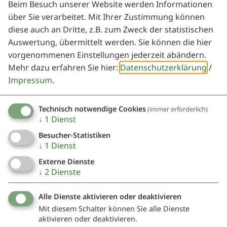
Beim Besuch unserer Website werden Informationen
über Sie verarbeitet. Mit Ihrer Zustimmung können
diese auch an Dritte, z.B. zum Zweck der statistischen
Auswertung, übermittelt werden. Sie können die hier
Möchten Sie von
OpenStreetMap/Leaflet
vorgenommenen Einstellungen jederzeit abändern.
bereitgestellte externe Inhalte laden?
Mehr dazu erfahren Sie hier:
Datenschutzerklärung
/
Impressum
.
Ja
Immer
Technisch notwendige Cookies
(immer erforderlich)
↓
1
Dienst
Besucher-Statistiken
Wimbauernhof
↓
1
Dienst
Herr Alfred Naß
Externe Dienste
Biburg
↓
2
Dienste
Biburg 20
91790 Nennslingen
Alle Dienste aktivieren oder deaktivieren
Mit diesem Schalter können Sie alle Dienste
09147 945830
aktivieren oder deaktivieren.