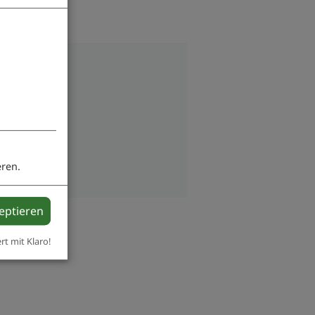
eren.
zeptieren
ert mit Klaro!