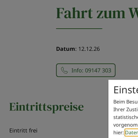
Fahrt zum 
Datum
: 12.12.26
Info: 09147 303
Eins
Beim Besuc
Eintrittspreise
Ihrer Zust
statistisc
vorgenomm
Eintritt frei
hier:
Date