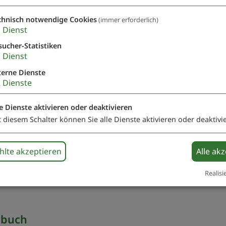
chnisch notwendige Cookies
(immer erforderlich)
1
Dienst
Treffpunkt: Treffpunkt Brunnen
sucher-Statistiken
1
Dienst
Veranstaltung ohne festen Ort
terne Dienste
te
Raitenbuch
2
Dienste
le Dienste aktivieren oder deaktivieren
t diesem Schalter können Sie alle Dienste aktivieren oder deaktivi
lte akzeptieren
Alle ak
Realisi
nbuch