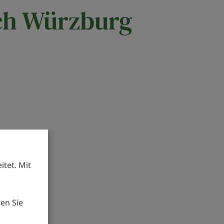
ch Würzburg
tet. Mit
en Sie