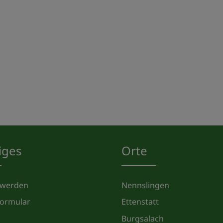
iges
Orte
 werden
Nennslingen
formular
Ettenstatt
Burgsalach