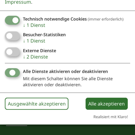
Impressum
.
Gemeinde Burgsalach
Herr Erster Bürgermeister Volker Satzinger
Schmiedgasse 1
Technisch notwendige Cookies
(immer erforderlich)
↓
1
Dienst
91790 Nennslingen
Besucher-Statistiken
09147 941111
0160 98384360
↓
1
Dienst
Externe Dienste
↓
2
Dienste
Alle Dienste aktivieren oder deaktivieren
Mit diesem Schalter können Sie alle Dienste
aktivieren oder deaktivieren.
Ausgewählte akzeptieren
Alle akzeptieren
Kontakt
Realisiert mit Klaro!