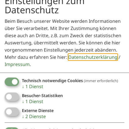
Einstellungen zum
Datenschutz
Möchten Sie von
OpenStreetMap/Leaflet
bereitgestellte externe Inhalte laden?
Beim Besuch unserer Website werden Informationen
über Sie verarbeitet. Mit Ihrer Zustimmung können
Ja
Immer
diese auch an Dritte, z.B. zum Zweck der statistischen
Auswertung, übermittelt werden. Sie können die hier
vorgenommenen Einstellungen jederzeit abändern.
Mehr dazu erfahren Sie hier:
Datenschutzerklärung
/
Impressum
.
Treffpunkt: Kiss Weißenburg, Westliche Ringstraße 2,
91781 Weißenburg
Veranstaltung ohne festen Ort
Technisch notwendige Cookies
(immer erforderlich)
↓
1
Dienst
Nennslingen
Besucher-Statistiken
↓
1
Dienst
Veranstalter
Externe Dienste
↓
2
Dienste