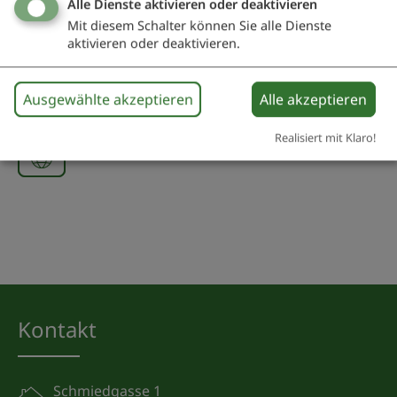
Alzheimer Gesellschaft Weißenburg und
Alle Dienste aktivieren oder deaktivieren
Umgebung e. V.
Mit diesem Schalter können Sie alle Dienste
Postfach 121
aktivieren oder deaktivieren.
91781 Weißenburg i.Bay.
Ausgewählte akzeptieren
Alle akzeptieren
09141 92662
09147 663
Realisiert mit Klaro!
Kontakt
Schmiedgasse 1