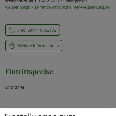
Weißenburg Tel. 09141-9762172 oder per Mail
weissenburg@kiss-mfr.de
info@alzheimer-weissenburg.de
Info: 09141 9762172
Weitere Informationen
Eintrittspreise
Eintritt frei