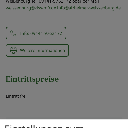
Weißenburg Tel. 09141-9762172 oder per Mail
weissenburg@kiss-mfr.de
info@alzheimer-weissenburg.de
Info: 09141 9762172
Weitere Informationen
Eintrittspreise
Eintritt frei