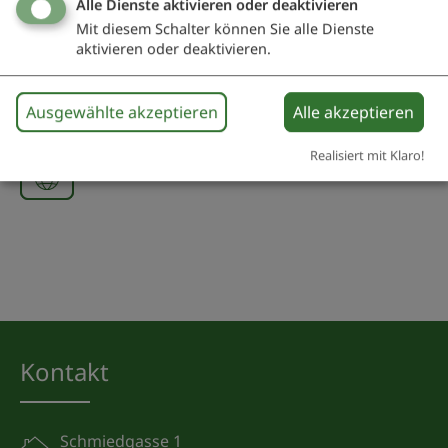
Alzheimer Gesellschaft Weißenburg und
Alle Dienste aktivieren oder deaktivieren
Umgebung e. V.
Mit diesem Schalter können Sie alle Dienste
Postfach 121
aktivieren oder deaktivieren.
91781 Weißenburg i.Bay.
Ausgewählte akzeptieren
Alle akzeptieren
09141 92662
09147 663
Realisiert mit Klaro!
Kontakt
Schmiedgasse 1