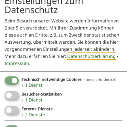
Einstellungen zum
Datenschutz
Möchten Sie von
OpenStreetMap/Leaflet
bereitgestellte externe Inhalte laden?
Beim Besuch unserer Website werden Informationen
über Sie verarbeitet. Mit Ihrer Zustimmung können
Ja
Immer
diese auch an Dritte, z.B. zum Zweck der statistischen
Auswertung, übermittelt werden. Sie können die hier
vorgenommenen Einstellungen jederzeit abändern.
Mehr dazu erfahren Sie hier:
Datenschutzerklärung
/
Impressum
.
Treffpunkt: Kiss Weißenburg, Westliche Ringstraße 2,
91781 Weißenburg
Veranstaltung ohne festen Ort
Technisch notwendige Cookies
(immer erforderlich)
↓
1
Dienst
Nennslingen
Besucher-Statistiken
↓
1
Dienst
Veranstalter
Externe Dienste
↓
2
Dienste