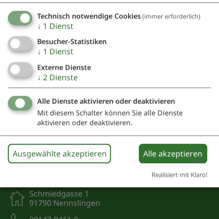
Technisch notwendige Cookies
(immer erforderlich)
Herr Jacob Hölzel
↓
1
Dienst
Reuther Straße 23a
91790 Bergen
Besucher-Statistiken
↓
1
Dienst
0170 2408873
Externe Dienste
↓
2
Dienste
Alle Dienste aktivieren oder deaktivieren
Mit diesem Schalter können Sie alle Dienste
aktivieren oder deaktivieren.
Ausgewählte akzeptieren
Alle akzeptieren
Kontakt
Realisiert mit Klaro!
Schmiedgasse 1
91790 Nennslingen