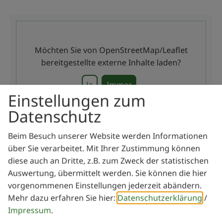
Möchten Sie von
OpenStreetMap/Leaflet
bereitgestellte externe Inhalte laden?
Ja
Immer
Einstellungen zum
Datenschutz
Beim Besuch unserer Website werden Informationen
Evang. Landjugenheim Bergen
über Sie verarbeitet. Mit Ihrer Zustimmung können
Dannhausener Straße 9
diese auch an Dritte, z.B. zum Zweck der statistischen
91790 Bergen
Auswertung, übermittelt werden. Sie können die hier
vorgenommenen Einstellungen jederzeit abändern.
Mehr dazu erfahren Sie hier:
Datenschutzerklärung
/
Veranstalter
Impressum
.