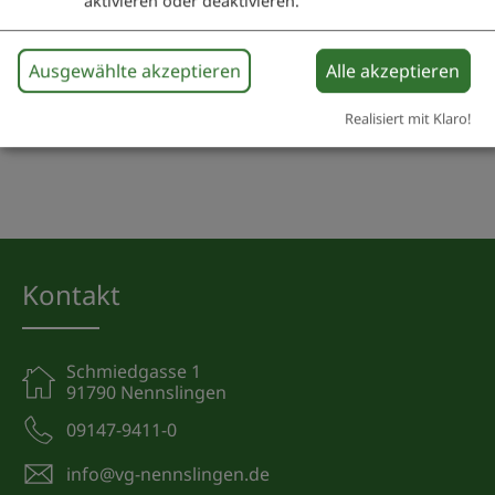
aktivieren oder deaktivieren.
20.12.26
Singen unterm Weihnachtsbaum
Ausgewählte akzeptieren
Alle akzeptieren
Realisiert mit Klaro!
Kontakt
Schmiedgasse 1
91790 Nennslingen
09147-9411-0
info@vg-nennslingen.de