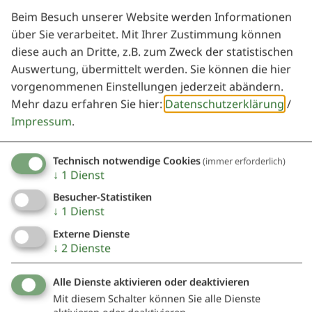
Veranstalter
Beim Besuch unserer Website werden Informationen
über Sie verarbeitet. Mit Ihrer Zustimmung können
diese auch an Dritte, z.B. zum Zweck der statistischen
Gemeinde Bergen
Auswertung, übermittelt werden. Sie können die hier
Herr Erster Bürgermeister Walter Gloßner
vorgenommenen Einstellungen jederzeit abändern.
Schmiedgasse 1
Mehr dazu erfahren Sie hier:
Datenschutzerklärung
/
91790 Nennslingen
Impressum
.
09147 941113
0171 9908588
Technisch notwendige Cookies
(immer erforderlich)
↓
1
Dienst
Besucher-Statistiken
↓
1
Dienst
Externe Dienste
Auch an diesem Ort
↓
2
Dienste
Alle Dienste aktivieren oder deaktivieren
Mit diesem Schalter können Sie alle Dienste
Weihnachten/Silvester