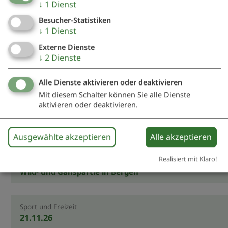
↓
1
Dienst
Besucher-Statistiken
Kirchweih
↓
1
Dienst
03. - 07.09.26
Externe Dienste
Kirchweih Bergen
↓
2
Dienste
Alle Dienste aktivieren oder deaktivieren
Kulinarische Veranstaltungen
31.10. - 01.11.26
Mit diesem Schalter können Sie alle Dienste
aktivieren oder deaktivieren.
Fischpartie in Bergen
Ausgewählte akzeptieren
Alle akzeptieren
Kulinarische Veranstaltungen
15.11.26
Realisiert mit Klaro!
Wild- und Ganspartie in Bergen
Sport und Freizeit
21.11.26