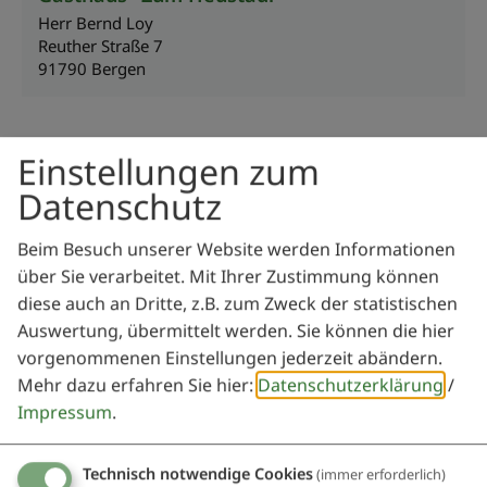
Herr Bernd Loy
Reuther Straße 7
91790 Bergen
Veranstalter
Einstellungen zum
Datenschutz
Theatergruppe Bergen
Beim Besuch unserer Website werden Informationen
Stefan Pleli
über Sie verarbeitet. Mit Ihrer Zustimmung können
91790 Bergen
diese auch an Dritte, z.B. zum Zweck der statistischen
Auswertung, übermittelt werden. Sie können die hier
vorgenommenen Einstellungen jederzeit abändern.
Mehr dazu erfahren Sie hier:
Datenschutzerklärung
/
Impressum
.
Auch an diesem Ort
Technisch notwendige Cookies
(immer erforderlich)